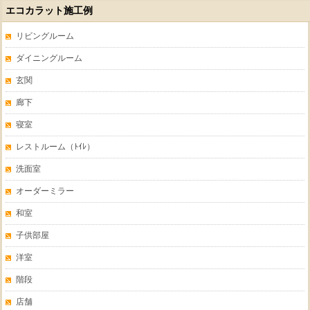
エコカラット施工例
リビングルーム
ダイニングルーム
玄関
廊下
寝室
レストルーム（ﾄｲﾚ）
洗面室
オーダーミラー
和室
子供部屋
洋室
階段
店舗