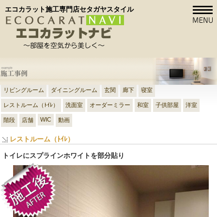
エコカラット施工専門店セタガヤスタイル
リビングルーム
ダイニングルーム
玄関
廊下
寝室
レストルーム（ﾄｲﾚ）
洗面室
オーダーミラー
和室
子供部屋
洋室
WIC
階段
店舗
動画
レストルーム（ﾄｲﾚ）
トイレにスプラインホワイトを部分貼り