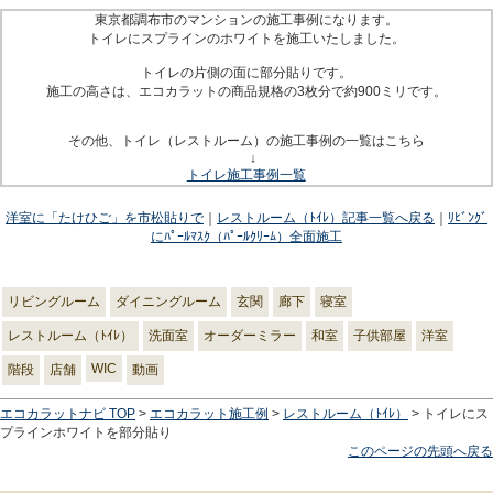
東京都調布市のマンションの施工事例になります。
トイレにスプラインのホワイトを施工いたしました。
トイレの片側の面に部分貼りです。
施工の高さは、エコカラットの商品規格の3枚分で約900ミリです。
その他、トイレ（レストルーム）の施工事例の一覧はこちら
↓
トイレ施工事例一覧
洋室に「たけひご」を市松貼りで
｜
レストルーム（ﾄｲﾚ）記事一覧へ戻る
｜
ﾘﾋﾞﾝｸﾞ
にﾊﾟｰﾙﾏｽｸ（ﾊﾟｰﾙｸﾘｰﾑ）全面施工
リビングルーム
ダイニングルーム
玄関
廊下
寝室
レストルーム（ﾄｲﾚ）
洗面室
オーダーミラー
和室
子供部屋
洋室
WIC
階段
店舗
動画
エコカラットナビ TOP
>
エコカラット施工例
>
レストルーム（ﾄｲﾚ）
> トイレにス
プラインホワイトを部分貼り
このページの先頭へ戻る