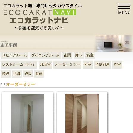
エコカラット施工専門店セタガヤスタイル
リビングルーム
ダイニングルーム
玄関
廊下
寝室
レストルーム（ﾄｲﾚ）
洗面室
オーダーミラー
和室
子供部屋
洋室
WIC
階段
店舗
動画
オーダーミラー