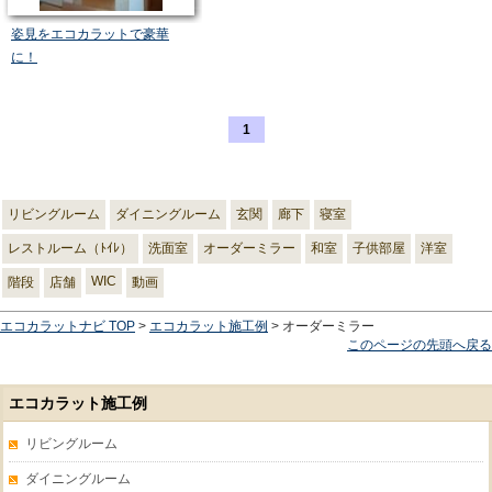
姿見をエコカラットで豪華
に！
1
リビングルーム
ダイニングルーム
玄関
廊下
寝室
レストルーム（ﾄｲﾚ）
洗面室
オーダーミラー
和室
子供部屋
洋室
WIC
階段
店舗
動画
エコカラットナビ TOP
>
エコカラット施工例
> オーダーミラー
このページの先頭へ戻る
エコカラット施工例
リビングルーム
ダイニングルーム