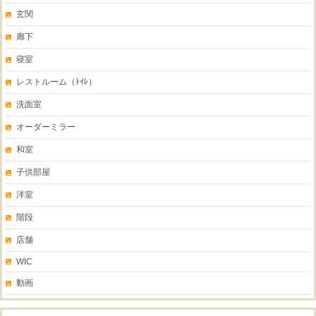
玄関
廊下
寝室
レストルーム（ﾄｲﾚ）
洗面室
オーダーミラー
和室
子供部屋
洋室
階段
店舗
WIC
動画