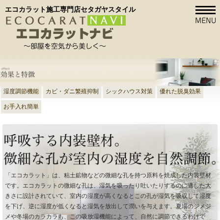
エコカラット施工専門店セタガヤスタイル
湿度調節機能
カビ・ダニ繁殖抑制
シックハウス対策
優れた脱臭効果
お手入れ簡単
「エコカラット」は、粘土鉱物などの微細な孔を持つ原料を焼成した内装壁材
です。エコカラットの微細な孔は、湿気を吸ったり吐いたりするのに適した大
きさに設計されていて、室内の湿度が高くなるとこの孔が湿気を吸収して湿度
を下げ、逆に湿度が低くなると湿気を放出して潤いを与えます。夏場のジメジ
メや冬場のカラカラも、この吸放湿機能によって、自然に調節できるわけで