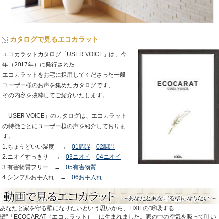
カタログで見るエコカラット
エコカラットカタログ「USER VOICE」は、今
年（2017年）に発行された
エコカラットをお宅に採用してくださった一般
ユーザー様のお声を集めたカタログです。
その内容を抜粋してご紹介いたします。
「USER VOICE」のカタログは、エコカラット
の特徴ごとにユーザー様の声を紹介しておりま
す。
1.ちょうどいい湿度 →
01調湿
02調湿
2.ニオイすっきり →
03ニオイ
04ニオイ
3.有害物質フリー →
05有害物質
4.シンプルお手入れ →
06お手入れ
あなたと家を守る壁になりたいという思いから、LIXILの"呼吸する
壁"「ECOCARAT（エコカラット）」は生まれました。家の中の空気を吸って吐い