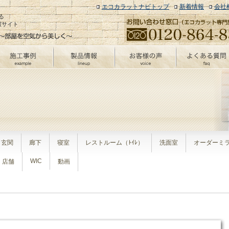
エコカラットナビトップ
新着情報
会社
る
報サイト
玄関
廊下
寝室
レストルーム（ﾄｲﾚ）
洗面室
オーダーミ
WIC
店舗
動画