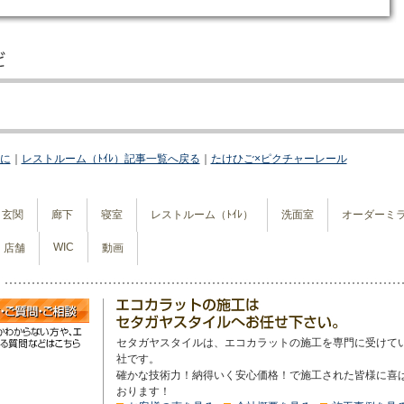
に
｜
レストルーム（ﾄｲﾚ）記事一覧へ戻る
｜
たけひご×ピクチャーレール
玄関
廊下
寝室
レストルーム（ﾄｲﾚ）
洗面室
オーダーミ
WIC
店舗
動画
セタガヤスタイルは、エコカラットの施工を専門に受けて
社です。
確かな技術力！納得いく安心価格！で施工された皆様に喜
おります！