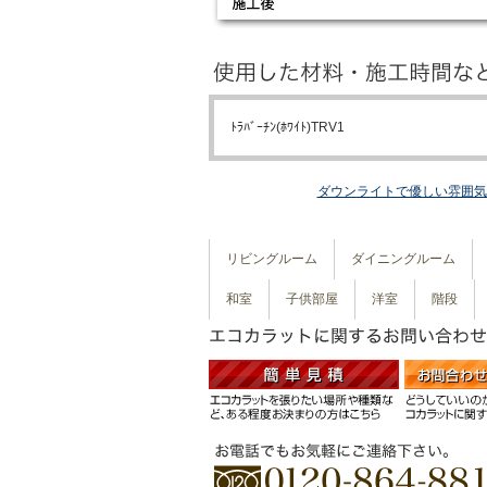
ﾄﾗﾊﾞｰﾁﾝ(ﾎﾜｲﾄ)TRV1
ダウンライトで優しい雰囲気
リビングルーム
ダイニングルーム
和室
子供部屋
洋室
階段