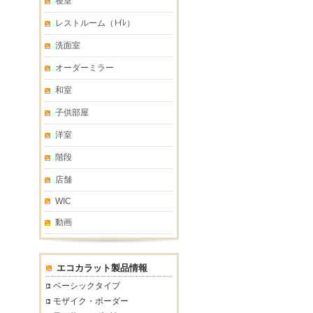
寝室
レストルーム（ﾄｲﾚ）
洗面室
オーダーミラー
和室
子供部屋
洋室
階段
店舗
WIC
動画
エコカラット製品情報
ベーシックタイプ
モザイク・ボーダー