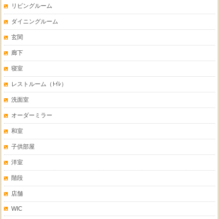
リビングルーム
ダイニングルーム
玄関
廊下
寝室
レストルーム（ﾄｲﾚ）
洗面室
オーダーミラー
和室
子供部屋
洋室
階段
店舗
WIC