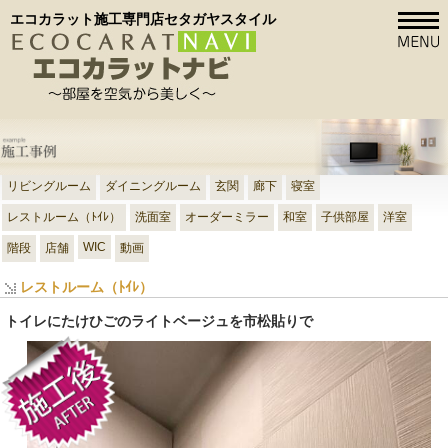
エコカラット施工専門店セタガヤスタイル
リビングルーム
ダイニングルーム
玄関
廊下
寝室
レストルーム（ﾄｲﾚ）
洗面室
オーダーミラー
和室
子供部屋
洋室
WIC
階段
店舗
動画
レストルーム（ﾄｲﾚ）
トイレにたけひごのライトベージュを市松貼りで