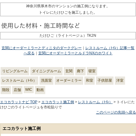
神奈川県厚木市のマンションの施工例になります。
トイレにたけひごを施工しました。
たけひご（ライトベージュ）TK2N
玄関にオーダーミラーとディニタのダークグレー
｜
レストルーム（ﾄｲﾚ）記事一覧
へ戻る
｜
玄関にオーダーミラーとルドラNXのホワイト
リビングルーム
ダイニングルーム
玄関
廊下
寝室
レストルーム（ﾄｲﾚ）
洗面室
オーダーミラー
和室
子供部屋
洋室
WIC
階段
店舗
動画
エコカラットナビ TOP
>
エコカラット施工例
>
レストルーム（ﾄｲﾚ）
> トイレにた
けひごのライトベージュを市松貼りで
このページの先頭へ戻る
エコカラット施工例