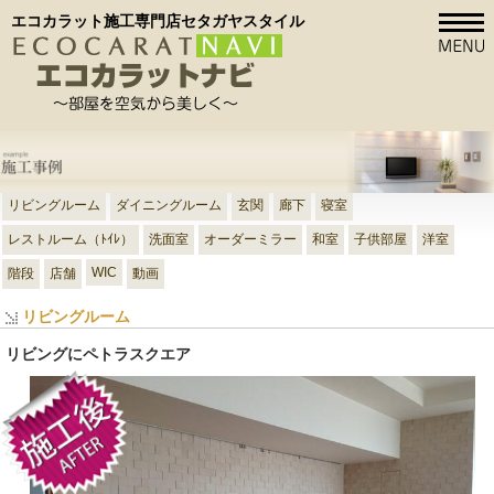
エコカラット施工専門店セタガヤスタイル
リビングルーム
ダイニングルーム
玄関
廊下
寝室
レストルーム（ﾄｲﾚ）
洗面室
オーダーミラー
和室
子供部屋
洋室
WIC
階段
店舗
動画
リビングルーム
リビングにペトラスクエア