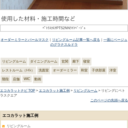
ﾍﾟﾄﾗｽｸｴｱPTS2NNﾗｲﾄﾍﾞｰｼﾞｭ
オーダーミラーとパールマスク
｜
リビングルーム記事一覧へ戻る
｜
一面にベージュ
のグラナスルドラ
リビングルーム
ダイニングルーム
玄関
廊下
寝室
レストルーム（ﾄｲﾚ）
洗面室
オーダーミラー
和室
子供部屋
洋室
WIC
階段
店舗
動画
エコカラットナビ TOP
>
エコカラット施工例
>
リビングルーム
> リビングにペト
ラスクエア
このページの先頭へ戻る
エコカラット施工例
リビングルーム