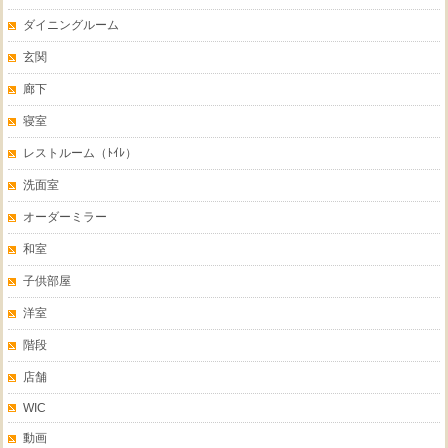
ダイニングルーム
玄関
廊下
寝室
レストルーム（ﾄｲﾚ）
洗面室
オーダーミラー
和室
子供部屋
洋室
階段
店舗
WIC
動画