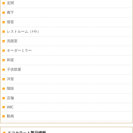
玄関
廊下
寝室
レストルーム（ﾄｲﾚ）
洗面室
オーダーミラー
和室
子供部屋
洋室
階段
店舗
WIC
動画
エコカラット製品情報