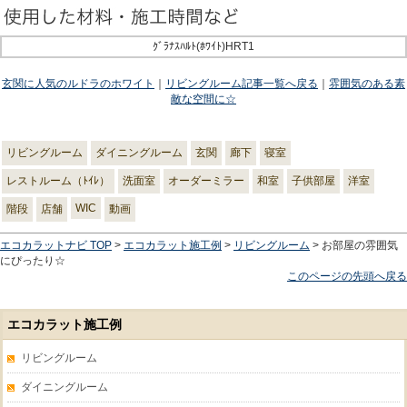
ｸﾞﾗﾅｽﾊﾙﾄ(ﾎﾜｲﾄ)HRT1
玄関に人気のルドラのホワイト
｜
リビングルーム記事一覧へ戻る
｜
雰囲気のある素
敵な空間に☆
リビングルーム
ダイニングルーム
玄関
廊下
寝室
レストルーム（ﾄｲﾚ）
洗面室
オーダーミラー
和室
子供部屋
洋室
WIC
階段
店舗
動画
エコカラットナビ TOP
>
エコカラット施工例
>
リビングルーム
> お部屋の雰囲気
にぴったり☆
このページの先頭へ戻る
エコカラット施工例
リビングルーム
ダイニングルーム