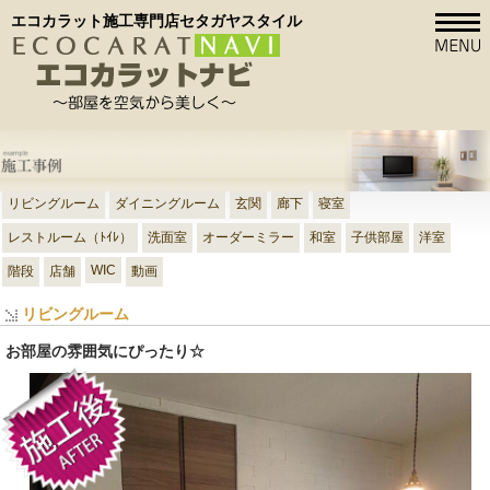
エコカラット施工専門店セタガヤスタイル
リビングルーム
ダイニングルーム
玄関
廊下
寝室
レストルーム（ﾄｲﾚ）
洗面室
オーダーミラー
和室
子供部屋
洋室
WIC
階段
店舗
動画
リビングルーム
お部屋の雰囲気にぴったり☆