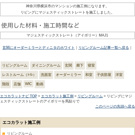
神奈川県横浜市のマンションの施工例になります。
リビングにマジェスティックストレートを施工しました。
マジェスティックストレート（アイボリー）MAJ1
玄関にオーダーミラーとディニタのホワイト
｜
リビングルーム記事一覧へ戻る
｜
リビングルーム
ダイニングルーム
玄関
廊下
寝室
レストルーム（ﾄｲﾚ）
洗面室
オーダーミラー
和室
子供部屋
洋室
WIC
階段
店舗
動画
エコカラットナビ TOP
>
エコカラット施工例
>
リビングルーム
> リビングにマジ
ェスティックストレートのアイボリーを馬貼りで
このページの先頭へ戻る
エコカラット施工例
リビングルーム