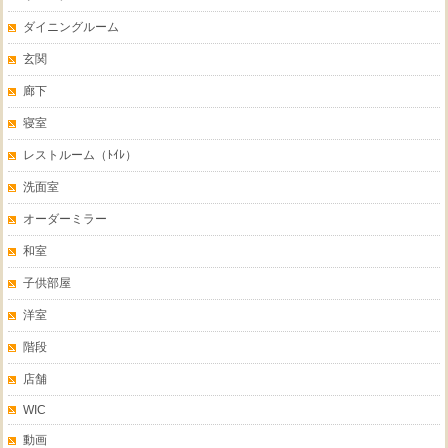
ダイニングルーム
玄関
廊下
寝室
レストルーム（ﾄｲﾚ）
洗面室
オーダーミラー
和室
子供部屋
洋室
階段
店舗
WIC
動画