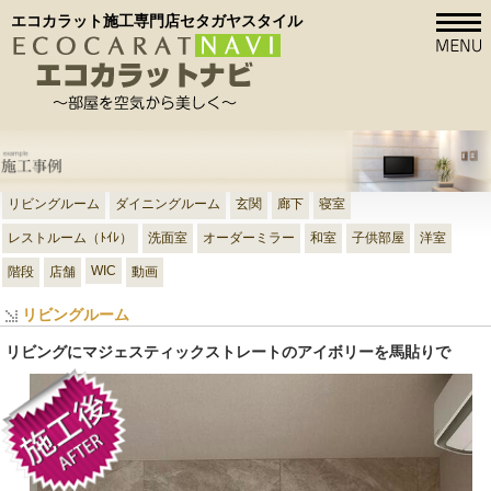
エコカラット施工専門店セタガヤスタイル
リビングルーム
ダイニングルーム
玄関
廊下
寝室
レストルーム（ﾄｲﾚ）
洗面室
オーダーミラー
和室
子供部屋
洋室
WIC
階段
店舗
動画
リビングルーム
リビングにマジェスティックストレートのアイボリーを馬貼りで