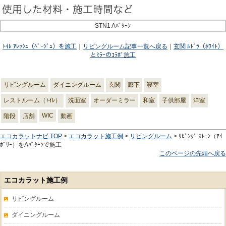
STN1 Aﾊﾟﾀｰﾝ
ﾄｲﾚ ｱﾚｯｼｭ（ﾍﾞｰｼﾞｭ）を施工
｜
リビングルーム記事一覧へ戻る
｜
玄関 ﾙﾄﾞﾗ（ﾎﾜｲﾄ）
とﾐﾗｰのｺﾗﾎﾞ施工
リビングルーム
ダイニングルーム
玄関
廊下
寝室
レストルーム（ﾄｲﾚ）
洗面室
オーダーミラー
和室
子供部屋
洋室
WIC
階段
店舗
動画
エコカラットナビ TOP
>
エコカラット施工例
>
リビングルーム
> ﾘﾋﾞﾝｸﾞ ｽﾄｰﾝ（ｱｲ
ﾎﾞﾘｰ）をAﾊﾟﾀｰﾝで施工
このページの先頭へ戻る
エコカラット施工例
リビングルーム
ダイニングルーム