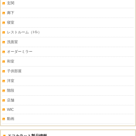
玄関
廊下
寝室
レストルーム（ﾄｲﾚ）
洗面室
オーダーミラー
和室
子供部屋
洋室
階段
店舗
WIC
動画
エコカラット製品情報