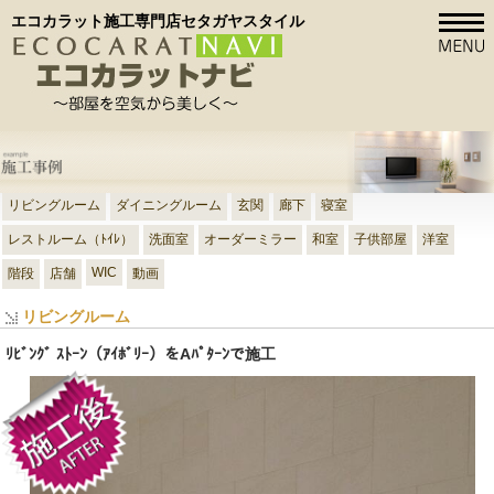
エコカラット施工専門店セタガヤスタイル
リビングルーム
ダイニングルーム
玄関
廊下
寝室
レストルーム（ﾄｲﾚ）
洗面室
オーダーミラー
和室
子供部屋
洋室
WIC
階段
店舗
動画
リビングルーム
ﾘﾋﾞﾝｸﾞ ｽﾄｰﾝ（ｱｲﾎﾞﾘｰ）をAﾊﾟﾀｰﾝで施工