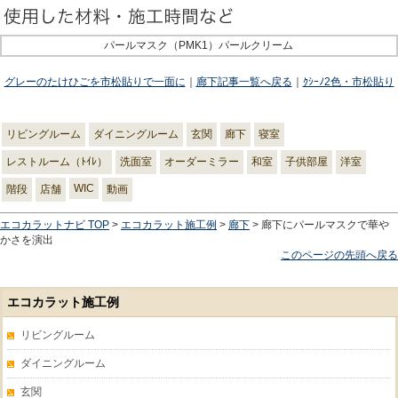
パールマスク（PMK1）パールクリーム
グレーのたけひごを市松貼りで一面に
｜
廊下記事一覧へ戻る
｜
ｸｼｰﾉ2色・市松貼り
リビングルーム
ダイニングルーム
玄関
廊下
寝室
レストルーム（ﾄｲﾚ）
洗面室
オーダーミラー
和室
子供部屋
洋室
WIC
階段
店舗
動画
エコカラットナビ TOP
>
エコカラット施工例
>
廊下
> 廊下にパールマスクで華や
かさを演出
このページの先頭へ戻る
エコカラット施工例
リビングルーム
ダイニングルーム
玄関