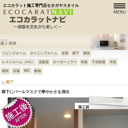
エコカラット施工専門店セタガヤスタイル
リビングルーム
ダイニングルーム
玄関
廊下
寝室
レストルーム（ﾄｲﾚ）
洗面室
オーダーミラー
和室
子供部屋
洋室
WIC
階段
店舗
動画
廊下
廊下にパールマスクで華やかさを演出