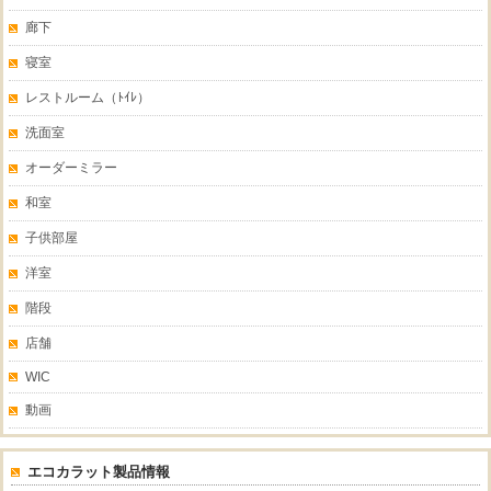
廊下
寝室
レストルーム（ﾄｲﾚ）
洗面室
オーダーミラー
和室
子供部屋
洋室
階段
店舗
WIC
動画
エコカラット製品情報