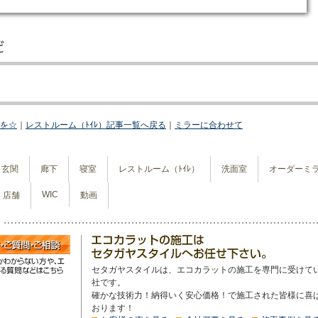
ﾗを☆
｜
レストルーム（ﾄｲﾚ）記事一覧へ戻る
｜
ミラーに合わせて
玄関
廊下
寝室
レストルーム（ﾄｲﾚ）
洗面室
オーダーミ
WIC
店舗
動画
セタガヤスタイルは、エコカラットの施工を専門に受けて
社です。
確かな技術力！納得いく安心価格！で施工された皆様に喜
おります！