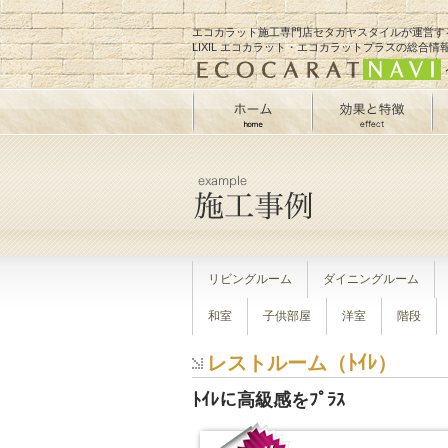
エコカラット施工専門店
セタガヤスタイル
が運営す
LIXIL エコカラット・エコカラットプラスの総合情
リビングルーム
ダイニングルーム
和室
子供部屋
洋室
階段
レストルーム（ﾄｲﾚ）
ﾄｲﾚに高級感をﾌﾟﾗｽ