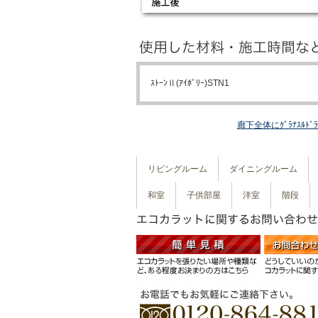
ｽﾄｰﾝⅡ(ｱｲﾎﾞﾘｰ)STN1
廊下全体にｸﾞﾗﾅｽﾙﾄﾞ
リビングルーム
ダイニングルーム
和室
子供部屋
洋室
階段