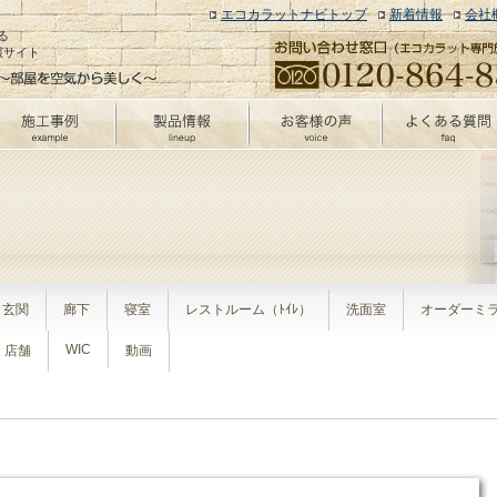
エコカラットナビトップ
新着情報
会社
る
報サイト
玄関
廊下
寝室
レストルーム（ﾄｲﾚ）
洗面室
オーダーミ
WIC
店舗
動画