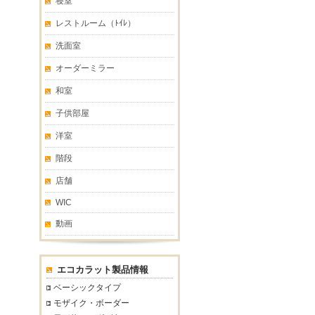
寝室
レストルーム（ﾄｲﾚ）
洗面室
オーダーミラー
和室
子供部屋
洋室
階段
店舗
WIC
動画
エコカラット製品情報
ベーシックタイプ
モザイク・ボーダー