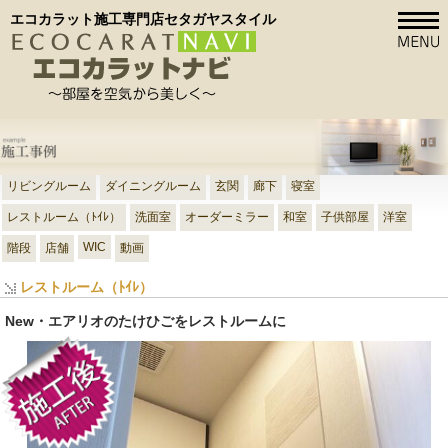
エコカラット施工専門店セタガヤスタイル
リビングルーム
ダイニングルーム
玄関
廊下
寝室
レストルーム（ﾄｲﾚ）
洗面室
オーダーミラー
和室
子供部屋
洋室
WIC
階段
店舗
動画
レストルーム（ﾄｲﾚ）
New・エアリオのたけひごをレストルームに