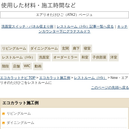
エアリオたけひご（ATK2）ベージュ
洗面室スイッチ・パネル収まり例
｜
レストルーム（ﾄｲﾚ）記事一覧へ戻る
｜
キッチ
ンカウンター下にグラナスルドラ
リビングルーム
ダイニングルーム
玄関
廊下
寝室
レストルーム（ﾄｲﾚ）
洗面室
オーダーミラー
和室
子供部屋
洋室
WIC
階段
店舗
動画
エコカラットナビ TOP
>
エコカラット施工例
>
レストルーム（ﾄｲﾚ）
> New・エア
リオのたけひごをレストルームに
このページの先頭へ戻る
エコカラット施工例
リビングルーム
ダイニングルーム