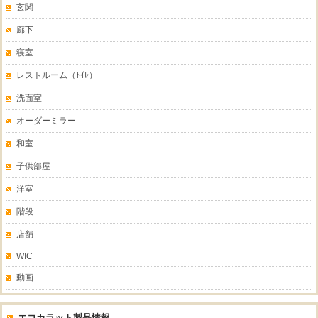
玄関
廊下
寝室
レストルーム（ﾄｲﾚ）
洗面室
オーダーミラー
和室
子供部屋
洋室
階段
店舗
WIC
動画
エコカラット製品情報