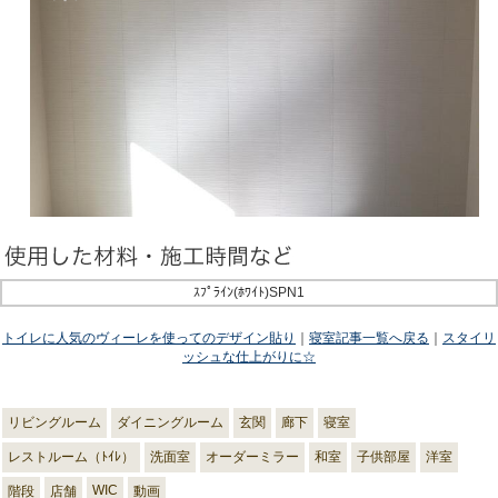
ｽﾌﾟﾗｲﾝ(ﾎﾜｲﾄ)SPN1
トイレに人気のヴィーレを使ってのデザイン貼り
｜
寝室記事一覧へ戻る
｜
スタイリ
ッシュな仕上がりに☆
リビングルーム
ダイニングルーム
玄関
廊下
寝室
レストルーム（ﾄｲﾚ）
洗面室
オーダーミラー
和室
子供部屋
洋室
WIC
階段
店舗
動画