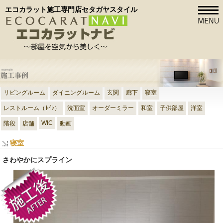
エコカラット施工専門店セタガヤスタイル
リビングルーム
ダイニングルーム
玄関
廊下
寝室
レストルーム（ﾄｲﾚ）
洗面室
オーダーミラー
和室
子供部屋
洋室
WIC
階段
店舗
動画
寝室
さわやかにスプライン