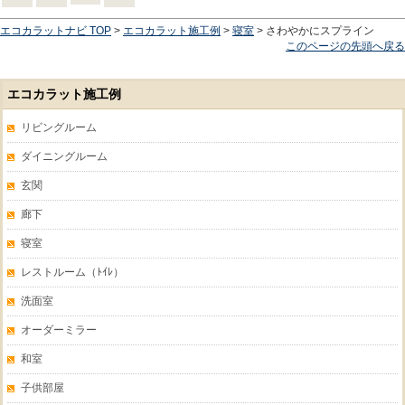
エコカラットナビ TOP
>
エコカラット施工例
>
寝室
> さわやかにスプライン
このページの先頭へ戻る
エコカラット施工例
リビングルーム
ダイニングルーム
玄関
廊下
寝室
レストルーム（ﾄｲﾚ）
洗面室
オーダーミラー
和室
子供部屋