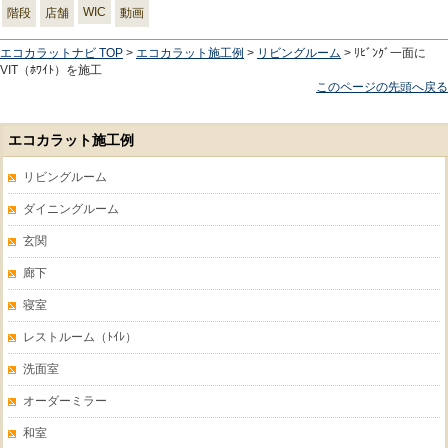
WIC
階段
店舗
動画
エコカラットナビ TOP
>
エコカラット施工例
>
リビングルーム
> ﾘﾋﾞﾝｸﾞ一面に
VIT（ﾎﾜｲﾄ）を施工
このページの先頭へ戻る
エコカラット施工例
リビングルーム
ダイニングルーム
玄関
廊下
寝室
レストルーム（ﾄｲﾚ）
洗面室
オーダーミラー
和室