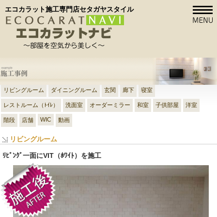
エコカラット施工専門店セタガヤスタイル
リビングルーム
ダイニングルーム
玄関
廊下
寝室
レストルーム（ﾄｲﾚ）
洗面室
オーダーミラー
和室
子供部屋
洋室
WIC
階段
店舗
動画
リビングルーム
ﾘﾋﾞﾝｸﾞ一面にVIT（ﾎﾜｲﾄ）を施工