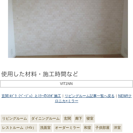
VIT1NN
玄関 ﾙﾄﾞﾗ（ﾍﾞｰｼﾞｭ）とﾐﾗｰのｺﾗﾎﾞ施工
｜
リビングルーム記事一覧へ戻る
｜
NEW!!ク
ロニカ×ミラー
リビングルーム
ダイニングルーム
玄関
廊下
寝室
レストルーム（ﾄｲﾚ）
洗面室
オーダーミラー
和室
子供部屋
洋室