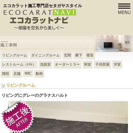
エコカラット施工専門店セタガヤスタイル
リビングルーム
ダイニングルーム
玄関
廊下
寝室
レストルーム（ﾄｲﾚ）
洗面室
オーダーミラー
和室
子供部屋
洋室
WIC
階段
店舗
動画
リビングルーム
リビングにグレーのグラナスハルト