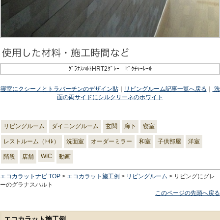
ｸﾞﾗﾅｽﾊﾙﾄHRT2ｸﾞﾚｰ ﾋﾟｸﾁｬｰﾚｰﾙ
寝室にクシーノとトラバーチンのデザイン貼
｜
リビングルーム記事一覧へ戻る
｜
洗
面の両サイドにシルクリーネのホワイト
リビングルーム
ダイニングルーム
玄関
廊下
寝室
レストルーム（ﾄｲﾚ）
洗面室
オーダーミラー
和室
子供部屋
洋室
WIC
階段
店舗
動画
エコカラットナビ TOP
>
エコカラット施工例
>
リビングルーム
> リビングにグレ
ーのグラナスハルト
このページの先頭へ戻る
エコカラット施工例