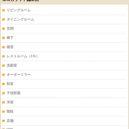
リビングルーム
ダイニングルーム
玄関
廊下
寝室
レストルーム（ﾄｲﾚ）
洗面室
オーダーミラー
和室
子供部屋
洋室
階段
店舗