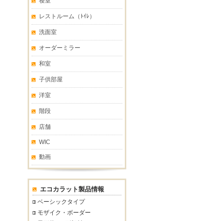
寝室
レストルーム（ﾄｲﾚ）
洗面室
オーダーミラー
和室
子供部屋
洋室
階段
店舗
WIC
動画
エコカラット製品情報
ベーシックタイプ
モザイク・ボーダー