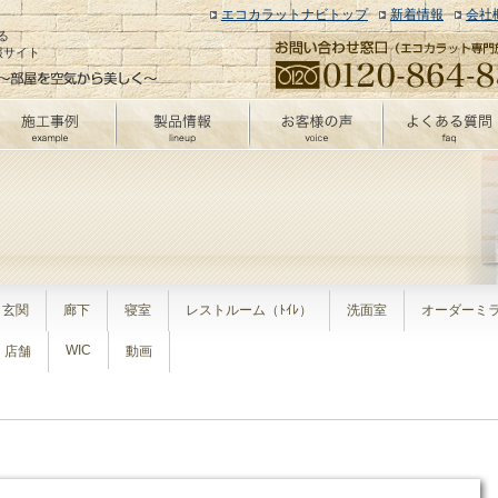
エコカラットナビトップ
新着情報
会社
る
報サイト
玄関
廊下
寝室
レストルーム（ﾄｲﾚ）
洗面室
オーダーミ
WIC
店舗
動画