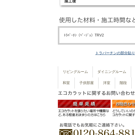
ﾄﾗﾊﾞｰﾁﾝ（ﾍﾞｰｼﾞｭ）TRV2
トラバーチンの部分貼り
リビングルーム
ダイニングルーム
和室
子供部屋
洋室
階段