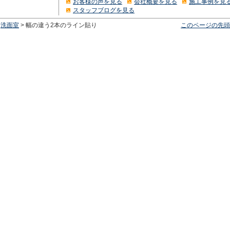
お客様の声を見る
会社概要を見る
施工事例を見
スタッフブログを見る
>
洗面室
> 幅の違う2本のライン貼り
このページの先頭