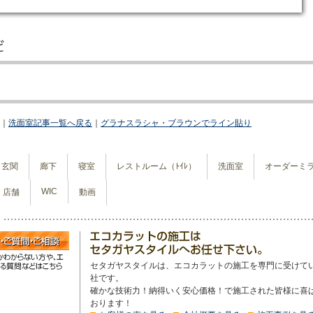
｜
洗面室記事一覧へ戻る
｜
グラナスラシャ・ブラウンでライン貼り
玄関
廊下
寝室
レストルーム（ﾄｲﾚ）
洗面室
オーダーミ
WIC
店舗
動画
セタガヤスタイルは、エコカラットの施工を専門に受けて
社です。
確かな技術力！納得いく安心価格！で施工された皆様に喜
おります！