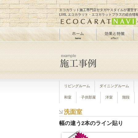
エコカラット施工専門店
セタガヤスタイル
が運営す
LIXIL エコカラット・エコカラットプラスの総合情
リビングルーム
ダイニングルーム
和室
子供部屋
洋室
階段
洗面室
幅の違う2本のライン貼り