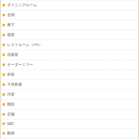
ダイニングルーム
玄関
廊下
寝室
レストルーム（ﾄｲﾚ）
洗面室
オーダーミラー
和室
子供部屋
洋室
階段
店舗
WIC
動画