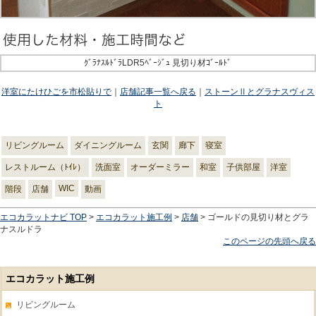
ｸﾞﾗﾅｽﾙﾄﾞﾗLDR5ﾍﾞｰｼﾞｭ 見切り材ｺﾞｰﾙﾄﾞ
洋室にたけひごを市松貼りで
｜
店舗記事一覧へ戻る
｜
ストーンⅡとグラナスヴィス
ト
リビングルーム
ダイニングルーム
玄関
廊下
寝室
レストルーム（ﾄｲﾚ）
洗面室
オーダーミラー
和室
子供部屋
洋室
WIC
階段
店舗
動画
エコカラットナビ TOP
>
エコカラット施工例
>
店舗
> ゴールドの見切り材とグラ
ナスルドラ
このページの先頭へ戻る
エコカラット施工例
リビングルーム