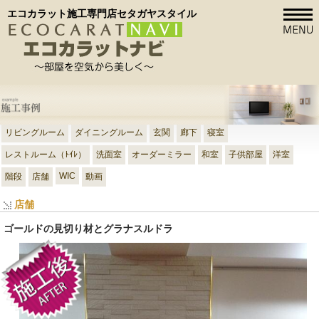
エコカラット施工専門店セタガヤスタイル
リビングルーム
ダイニングルーム
玄関
廊下
寝室
レストルーム（ﾄｲﾚ）
洗面室
オーダーミラー
和室
子供部屋
洋室
WIC
階段
店舗
動画
店舗
ゴールドの見切り材とグラナスルドラ