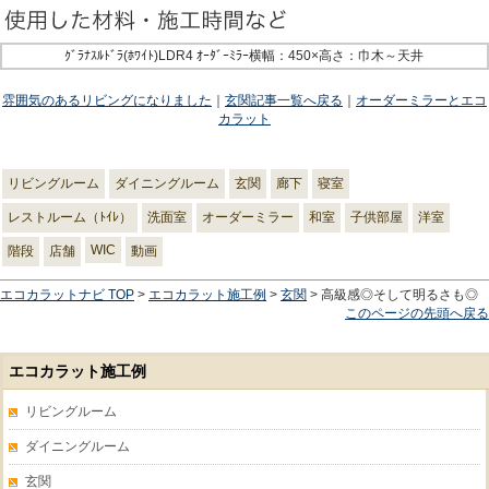
ｸﾞﾗﾅｽﾙﾄﾞﾗ(ﾎﾜｲﾄ)LDR4 ｵｰﾀﾞｰﾐﾗｰ横幅：450×高さ：巾木～天井
雰囲気のあるリビングになりました
｜
玄関記事一覧へ戻る
｜
オーダーミラーとエコ
カラット
リビングルーム
ダイニングルーム
玄関
廊下
寝室
レストルーム（ﾄｲﾚ）
洗面室
オーダーミラー
和室
子供部屋
洋室
WIC
階段
店舗
動画
エコカラットナビ TOP
>
エコカラット施工例
>
玄関
> 高級感◎そして明るさも◎
このページの先頭へ戻る
エコカラット施工例
リビングルーム
ダイニングルーム
玄関