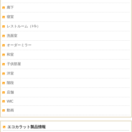
廊下
寝室
レストルーム（ﾄｲﾚ）
洗面室
オーダーミラー
和室
子供部屋
洋室
階段
店舗
WIC
動画
エコカラット製品情報