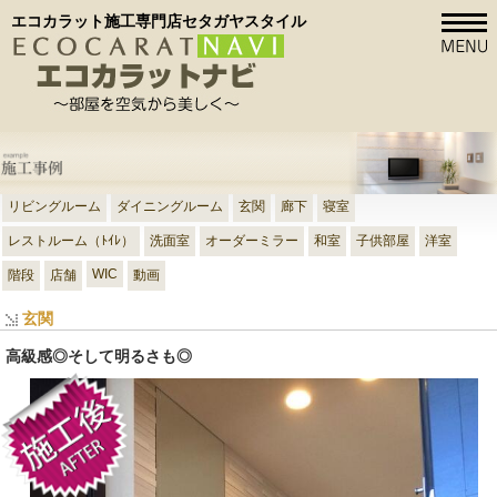
エコカラット施工専門店セタガヤスタイル
リビングルーム
ダイニングルーム
玄関
廊下
寝室
レストルーム（ﾄｲﾚ）
洗面室
オーダーミラー
和室
子供部屋
洋室
WIC
階段
店舗
動画
玄関
高級感◎そして明るさも◎